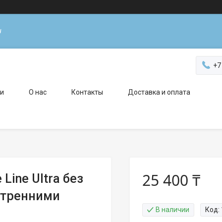
н
+7
ги
О нас
Контакты
Доставка и оплата
25 400 ₸
Line Ultra без
утренними
В наличии
Код: