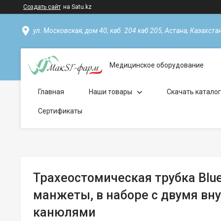
Создать сайт
на Satu.kz
ул. Московская, дом 40, каб. 204 каб 205, Астана, Казахста
Медицинское оборудование
Главная
Наши товары
Скачать катало
Сертификаты
Трахеостомическая трубка Blue 
манжеты, в наборе с двумя вн
канюлями