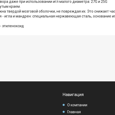
вора даже при использовании игл малого диаметра: 27G и 25G
утым краем.
кна твердой мозговой оболочки, не повреждая их. Это снижает ча
 - игла и мандрен: специальная нержавеющая сталь, основание и
- этиленоксид
Навигация
О компании
Главная