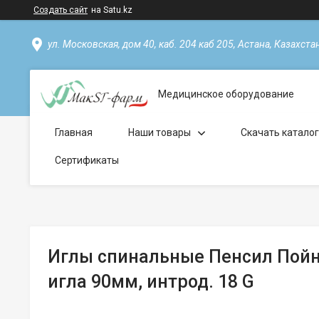
Создать сайт
на Satu.kz
ул. Московская, дом 40, каб. 204 каб 205, Астана, Казахста
Медицинское оборудование
Главная
Наши товары
Скачать катало
Сертификаты
Иглы спинальные Пенсил Пойнт
игла 90мм, интрод. 18 G