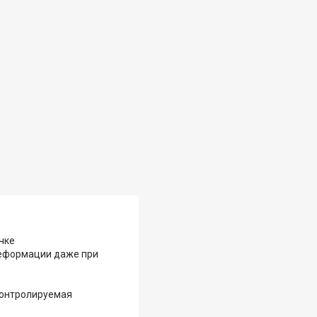
чке
деформации даже при
 контролируемая