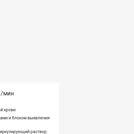
л/мин
й крови.
рами и блоком выявления
циркулирующий раствор.