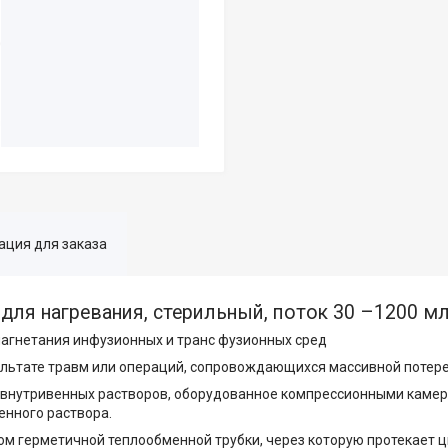
ция для заказа
для нагревания, стерильный, поток 30 –1200 м
нагнетания инфузионных и транс фузионных сред
ультате травм или операций, сопровождающихся массивной потере
я внутривенных растворов, оборудованное компрессионными каме
енного раствора.
ом герметичной теплообменной трубки, через которую протекает 