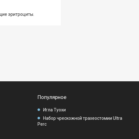
щие эритроциты.
Популярное
Игла Туохи
Набор чрескожной трахеостомии Ultra
Perc