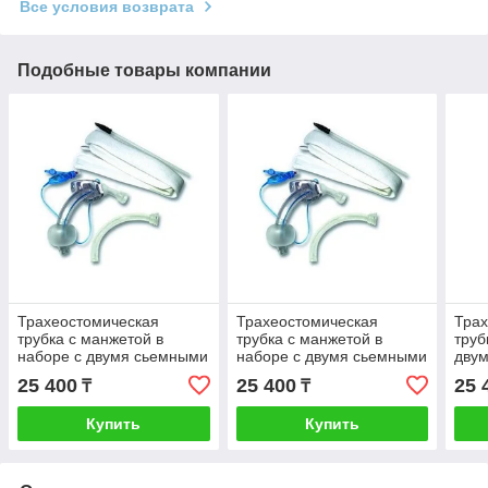
Все условия возврата
Подобные товары компании
Трахеостомическая
Трахеостомическая
Трах
трубка с манжетой в
трубка с манжетой в
труб
наборе с двумя сьемными
наборе с двумя сьемными
дву
канюлями 7 мм
канюлями 8 мм
каню
25 400
25 400
25 
₸
₸
Купить
Купить