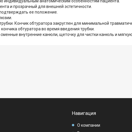
щую индивидуальным анатомическим особенностям пациента.
нта и прозрачный для внешней эстетичности.
подтверждать ее положение.
люзии.
рубки. Кончик обтуратора закруглен для минимальной травматичн
ончика обтуратора во время введения трубки.
 сменные внутренние канюли, щеточку для чистки канюль и мягку
Навигация
О компании