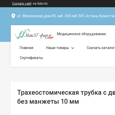
Создать сайт
на Satu.kz
ул. Московская, дом 40, каб. 204 каб 205, Астана, Казахста
Медицинское оборудование
Главная
Наши товары
Скачать катало
Сертификаты
Трахеостомическая трубка с 
без манжеты 10 мм