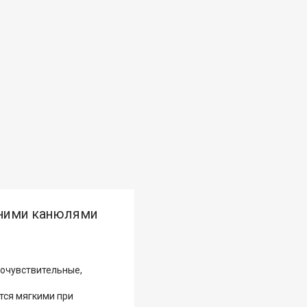
енними канюлями
мочувствительные,
тся мягкими при